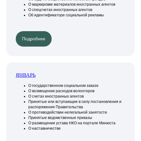
О маркировке материалов иностранных агентов
О спецсчетах иностранных агентов
Об идентификаторе социальной рекламы
Подробнее
ЯНВАРЬ
О государственном социальном заказе
О возмещении расходов волонтеров
О счетах иностранных агентов
Принятые или вступающие в силу постановления и
распоряжения Правительства
О противодействии нелегальной занятости
Принятые ведомственные приказы
О размещении устава НКО на портале Минюста
О наставничестве