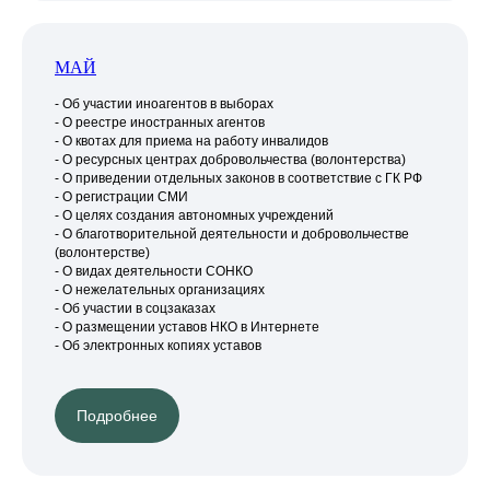
МАЙ
- Об участии иноагентов в выборах
- О реестре иностранных агентов
- О квотах для приема на работу инвалидов
- О ресурсных центрах добровольчества (волонтерства)
- О приведении отдельных законов в соответствие с ГК РФ
- О регистрации СМИ
- О целях создания автономных учреждений
- О благотворительной деятельности и добровольчестве
(волонтерстве)
- О видах деятельности СОНКО
- О нежелательных организациях
- Об участии в соцзаказах
- О размещении уставов НКО в Интернете
- Об электронных копиях уставов
Подробнее