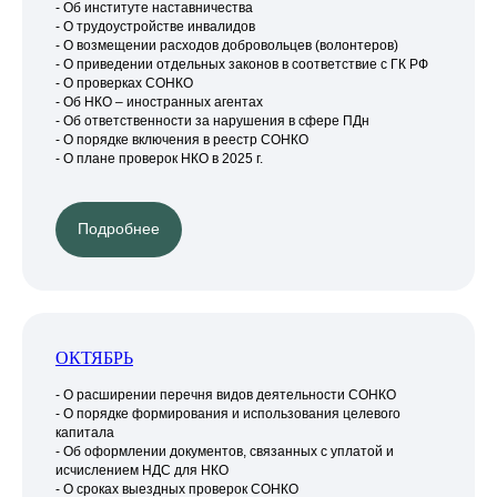
- Об институте наставничества
- О трудоустройстве инвалидов
- О возмещении расходов добровольцев (волонтеров)
- О приведении отдельных законов в соответствие с ГК РФ
- О проверках СОНКО
- Об НКО – иностранных агентах
- Об ответственности за нарушения в сфере ПДн
- О порядке включения в реестр СОНКО
- О плане проверок НКО в 2025 г.
Подробнее
ОКТЯБРЬ
- О расширении перечня видов деятельности СОНКО
- О порядке формирования и использования целевого
капитала
- Об оформлении документов, связанных с уплатой и
исчислением НДС для НКО
- О сроках выездных проверок СОНКО