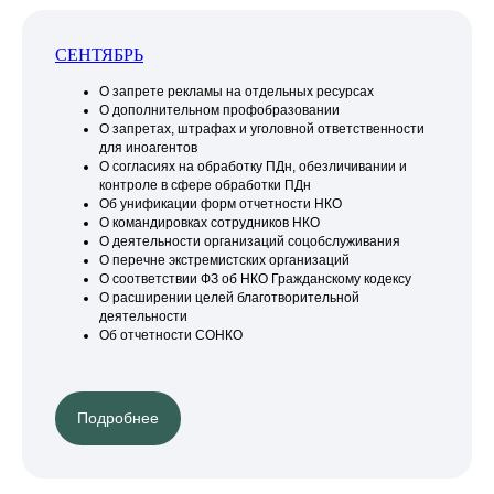
СЕНТЯБРЬ
О запрете рекламы на отдельных ресурсах
О дополнительном профобразовании
О запретах, штрафах и уголовной ответственности
для иноагентов
О согласиях на обработку ПДн, обезличивании и
контроле в сфере обработки ПДн
Об унификации форм отчетности НКО
О командировках сотрудников НКО
О деятельности организаций соцобслуживания
О перечне экстремистских организаций
О соответствии ФЗ об НКО Гражданскому кодексу
О расширении целей благотворительной
деятельности
Об отчетности СОНКО
Подробнее