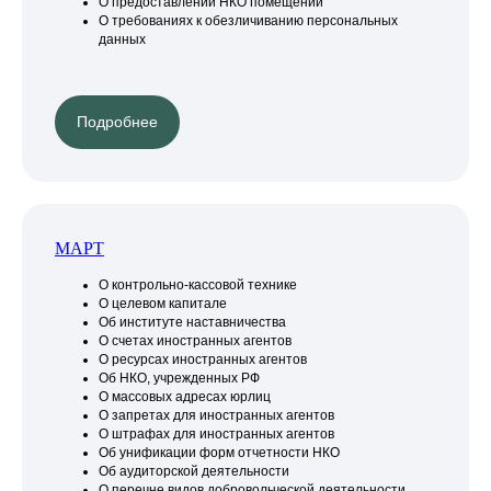
О предоставлении НКО помещений
О требованиях к обезличиванию персональных
данных
Подробнее
МАРТ
О контрольно-кассовой технике
О целевом капитале
Об институте наставничества
О счетах иностранных агентов
О ресурсах иностранных агентов
Об НКО, учрежденных РФ
О массовых адресах юрлиц
О запретах для иностранных агентов
О штрафах для иностранных агентов
Об унификации форм отчетности НКО
Об аудиторской деятельности
О перечне видов добровольческой деятельности