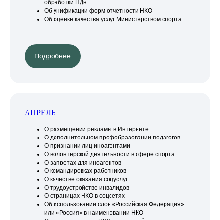
обработки ПДн
Об унификации форм отчетности НКО
Об оценке качества услуг Министерством спорта
Подробнее
АПРЕЛЬ
О размещении рекламы в Интернете
О дополнительном профобразовании педагогов
О признании лиц иноагентами
О волонтерской деятельности в сфере спорта
О запретах для иноагентов
О командировках работников
О качестве оказания соцуслуг
О трудоустройстве инвалидов
О страницах НКО в соцсетях
Об использовании слов «Российская Федерация»
или «Россия» в наименовании НКО