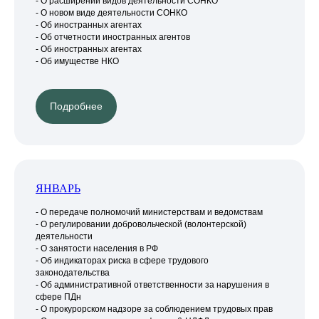
- О расширении видов деятельности СОНКО
- О новом виде деятельности СОНКО
- Об иностранных агентах
- Об отчетности иностранных агентов
- Об иностранных агентах
- Об имуществе НКО
Подробнее
ЯНВАРЬ
- О передаче полномочий министерствам и ведомствам
- О регулировании добровольческой (волонтерской)
деятельности
- О занятости населения в РФ
- Об индикаторах риска в сфере трудового
законодательства
- Об административной ответственности за нарушения в
сфере ПДн
- О прокурорском надзоре за соблюдением трудовых прав