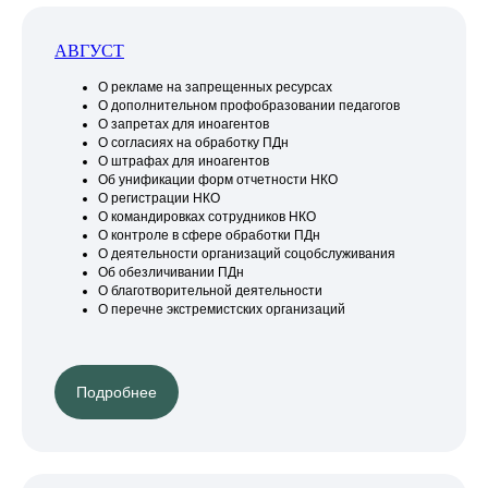
АВГУСТ
О рекламе на запрещенных ресурсах
О дополнительном профобразовании педагогов
О запретах для иноагентов
О согласиях на обработку ПДн
О штрафах для иноагентов
Об унификации форм отчетности НКО
О регистрации НКО
О командировках сотрудников НКО
О контроле в сфере обработки ПДн
О деятельности организаций соцобслуживания
Об обезличивании ПДн
О благотворительной деятельности
О перечне экстремистских организаций
Подробнее