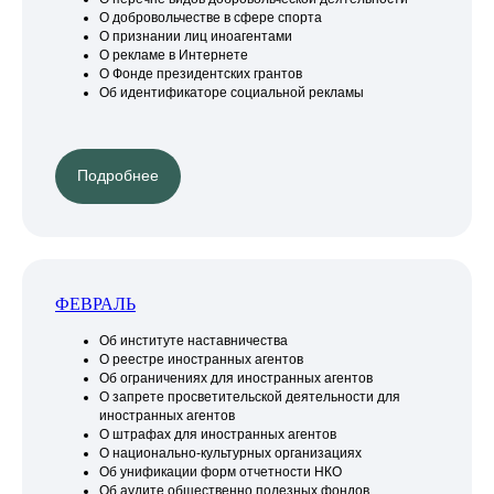
О добровольчестве в сфере спорта
О признании лиц иноагентами
О рекламе в Интернете
О Фонде президентских грантов
Об идентификаторе социальной рекламы
Подробнее
ФЕВРАЛЬ
Об институте наставничества
О реестре иностранных агентов
Об ограничениях для иностранных агентов
О запрете просветительской деятельности для
иностранных агентов
О штрафах для иностранных агентов
О национально-культурных организациях
Об унификации форм отчетности НКО
Об аудите общественно полезных фондов