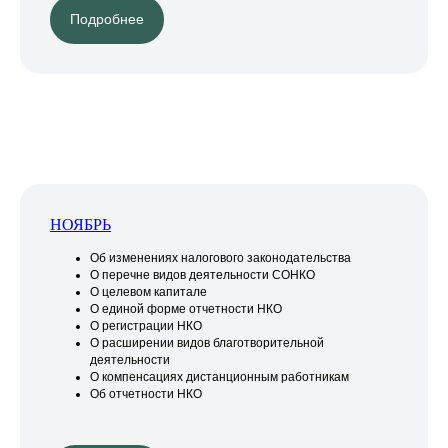
Подробнее
НОЯБРЬ
Об изменениях налогового законодательства
О перечне видов деятельности СОНКО
О целевом капитале
О единой форме отчетности НКО
О регистрации НКО
О расширении видов благотворительной
деятельности
О компенсациях дистанционным работникам
Об отчетности НКО