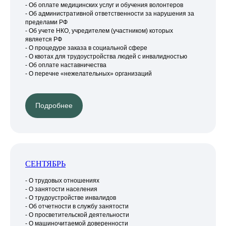
- Об оплате медицинских услуг и обучения волонтеров
- Об административной ответственности за нарушения за
пределами РФ
- Об учете НКО, учредителем (участником) которых
является РФ
- О процедуре заказа в социальной сфере
- О квотах для трудоустройства людей с инвалидностью
- Об оплате наставничества
- О перечне «нежелательных» организаций
Подробнее
СЕНТЯБРЬ
- О трудовых отношениях
- О занятости населения
- О трудоустройстве инвалидов
- Об отчетности в службу занятости
- О просветительской деятельности
- О машиночитаемой доверенности