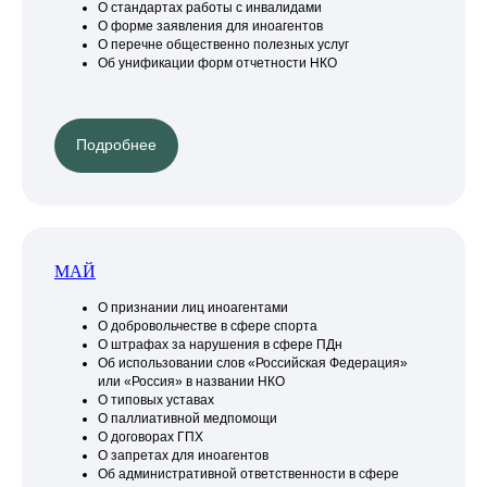
О стандартах работы с инвалидами
О форме заявления для иноагентов
О перечне общественно полезных услуг
Об унификации форм отчетности НКО
Подробнее
МАЙ
О признании лиц иноагентами
О добровольчестве в сфере спорта
О штрафах за нарушения в сфере ПДн
Об использовании слов «Российская Федерация»
или «Россия» в названии НКО
О типовых уставах
О паллиативной медпомощи
О договорах ГПХ
О запретах для иноагентов
Об административной ответственности в сфере