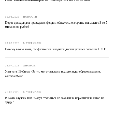
Обзор изменений некоммерческого законодательства I Июль 2026
05.08.2026
НОВОСТИ
Порог доходов для проведения фондом обязательного аудита повышен с 3 до 5
миллионов рублей
28.07.2026
МАТЕРИАЛЫ
Почему важно знать, где физически находится дистанционный работник НКО?
23.07.2026
АНОНСЫ
Контакты
5 августа I Вебинар «За что могут наказать тех, кто ведет образовательную
деятельность»
Г. Москва, ул. Павла
С 10:00 до 18:00 по
Андреева, д. 4,
московскому
помещ. 1/2
времени
21.07.2026
МАТЕРИАЛЫ
+7 (499) 686-13-19
Telegram
В каких случаях НКО могут отказаться от локальных нормативных актов по
труду?
info@ngo-law.ru
ВКонтакте