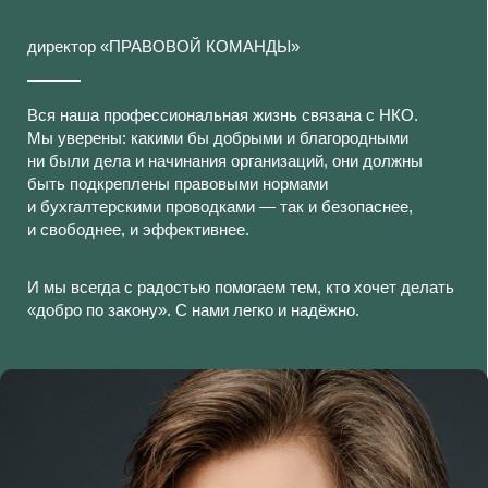
отчетность
Проект трудового договора / приказа /
Отзывы
договора ГПХ
С пакетом
вы экономите
2 100 ₽
Оставить заявку
Документооборот
От 14 900
с контрагентами
₽
Разработка от 2 договоров оказания услуг
Подписка
Проверка от 2 проектов договоров
с контрагентами
на рассылку
Мы будем сообщать о наших мероприятиях