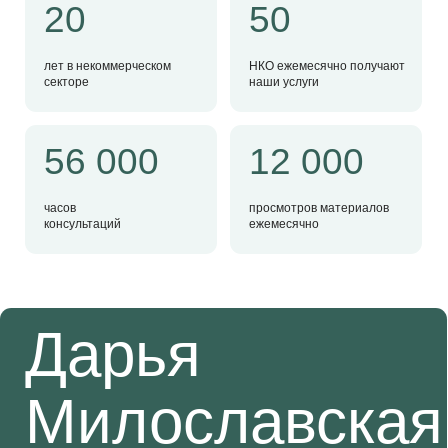
Организации,
Пакет индивидуальных документов
с учетом всех особенностей вашей
с которыми
НКО
Бесплатная консультация по применению
работаем
Оставить заявку
Сотрудники НКО
От 14 900
по трудовому
₽
договору и ГПХ
Комплексное решение:
4 консультации юриста и бухгалтера:
оформление сотрудников, документы,