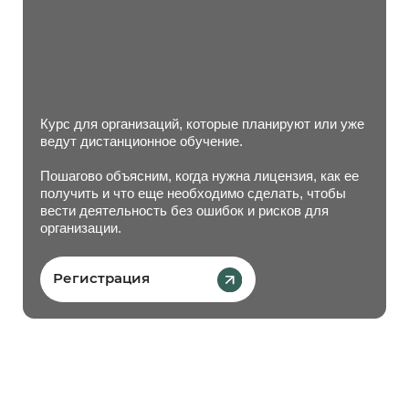
Услуги
Популярные
Регистрация/изменения
Минюст
Пожертвования
Бухучет
Документы
Аудит
Аутсорс
Договоры ГПХ НКО
От 9 900