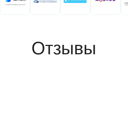
Клиентам
Услуги
Консультации
Курсы
Анонсы
0+
Материалы распространяются по лицензии Creative
Commons. Вы можете использовать тексты,
не спрашивая разрешения, но необходимо указать
«Правовую команду» в качестве источника
и поставить ссылку на наш сайт.
ООО «Финансовый и юридический
консалтинг «Правовая команда»
ОГРН 1177746647880
ИНН 7704430980
Документы
Документы об образовательной деятельности