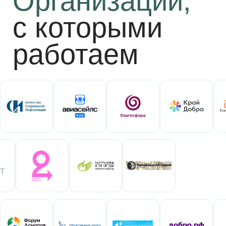
Контакты
Г. Москва, ул. Павла
С 10:00 до 18:00 по
Андреева, д. 4,
московскому
помещ. 1/2
времени
+7 (499) 686-13-19
Telegram
info@ngo-law.ru
ВКонтакте
Rutube
Max