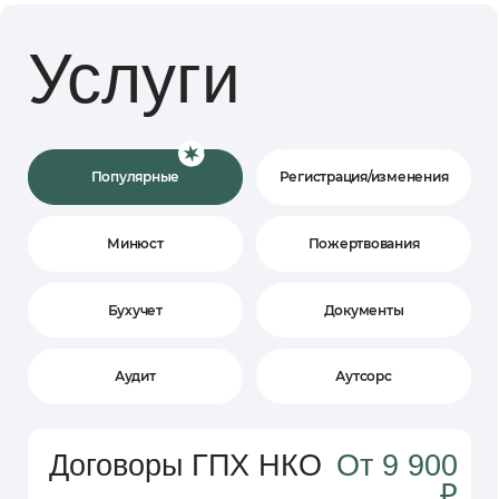
₽
Индивидуально разработанные ГПД,
договоры — от 2 рабочих дней
Бесплатная консультация
по применению
При заказе 3 документов и больше —
скидка 10%.
Оставить заявку
Внесение
От 20 000 ₽
изменений
в ЕГРЮЛ
Готовим и подаем документы для смены
директора, адреса, устава и др.