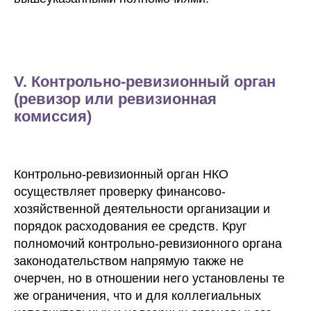
V. Контрольно-ревизионный орган
(ревизор или ревизионная
комиссия)
Контакты
Г. Москва, ул. Павла
С 10:00 до 18:00 по
Контрольно-ревизионный орган НКО
Андреева, д. 4,
московскому
помещ. 1/2
времени
осуществляет проверку финансово-
хозяйственной деятельности организации и
+7 (499) 686-13-19
Telegram
порядок расходования ее средств. Круг
info@ngo-law.ru
ВКонтакте
полномочий контрольно-ревизионного органа
законодательством напрямую также не
Rutube
Max
очерчен, но в отношении него установлены те
же ограничения, что и для коллегиальных
Клиентам