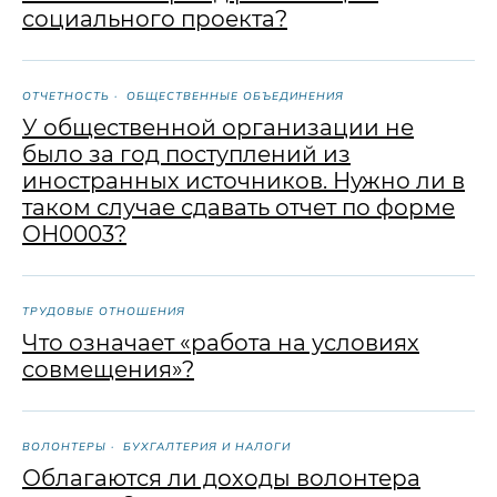
социального проекта?
ОТЧЕТНОСТЬ
ОБЩЕСТВЕННЫЕ ОБЪЕДИНЕНИЯ
У общественной организации не
было за год поступлений из
иностранных источников. Нужно ли в
таком случае сдавать отчет по форме
Контакты
ОН0003?
Г. Москва, ул.
С 10:00 до 18:00 по
Павла Андреева,
московскому
д. 4, помещ. 1/2
времени
ТРУДОВЫЕ ОТНОШЕНИЯ
+7 (499) 686-13-19
Telegram
Что означает «работа на условиях
совмещения»?
info@ngo-law.ru
ВКонтакте
Rutube
Max
ВОЛОНТЕРЫ
БУХГАЛТЕРИЯ И НАЛОГИ
Клиентам
Облагаются ли доходы волонтера