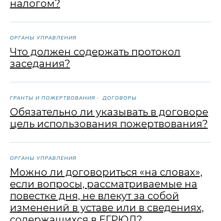
налогом?
Услуги
Консультации
Курсы
Анонсы
ОРГАНЫ УПРАВЛЕНИЯ
Что должен содержать протокол
заседания?
0+
ГРАНТЫ И ПОЖЕРТВОВАНИЯ
ДОГОВОРЫ
Материалы распространяются по лицензии
Обязательно ли указывать в договоре
Creative Commons. Вы можете использовать
тексты, не спрашивая разрешения, но
цель использования пожертвования?
необходимо указать «Правовую команду»
в качестве источника и поставить ссылку
на наш сайт.
ООО «Финансовый и юридический
консалтинг «Правовая команда»
ОГРН 1177746647880
ОРГАНЫ УПРАВЛЕНИЯ
ИНН 7704430980
Можно ли договориться «на словах»,
Документы
если вопросы, рассматриваемые на
Документы об образовательной деятельности
повестке дня, не влекут за собой
© 2026 Правовая команда
изменений в уставе или в сведениях,
содержащихся в ЕГРЮЛ?