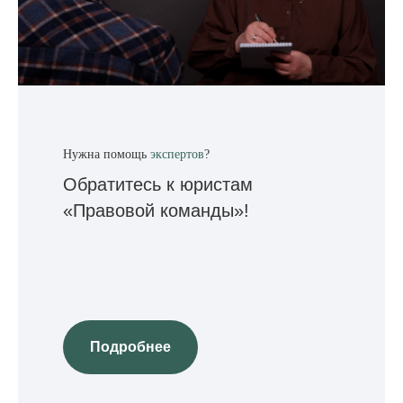
Нужна помощь
экспертов
?
Обратитесь к юристам
«‎Правовой команды»!
Контакты
Г. Москва, ул. Павла
С 10:00 до 18:00 по
Андреева, д. 4,
московскому
помещ. 1/2
времени
+7 (499) 686-13-19
Telegram
info@ngo-law.ru
ВКонтакте
Подробнее
Rutube
Max