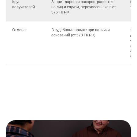
Круг
Запрет дарения распространяется
Жер
получателей
на лиц и случаи, перечисленные в ст.
пере
575 ГК РФ
Отмена
В судебном порядке при наличии
а) 
оснований (ст.578 ГК РФ)
ука
наз
исп
изм
жер