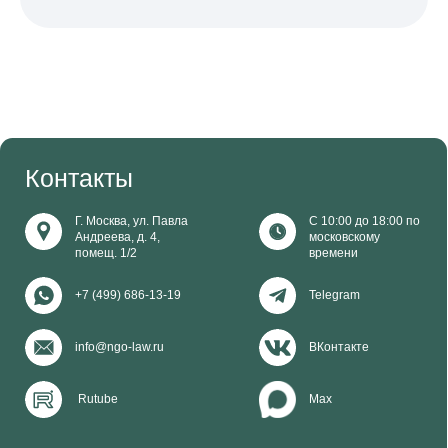
Клиентам
Услуги
Консультации
Курсы
Анонсы
0+
Материалы распространяются по лицензии Creative
Commons. Вы можете использовать тексты,
не спрашивая разрешения, но необходимо указать
«Правовую команду» в качестве источника
и поставить ссылку на наш сайт.
ООО «Финансовый и юридический
консалтинг «Правовая команда»
ОГРН 1177746647880
ИНН 7704430980
Документы
Документы об образовательной деятельности
© 2026 Правовая команда