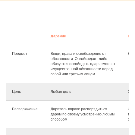
Дарение
Пож
Предмет
Вещи, права и освобождение от
Вещ
обязанности. Освобождает либо
обязуется освободить одаряемого от
имущественной обязанности перед
собой или третьим лицом
Цель
Любая цель
Общ
Распоряжение
Даритель вправе распорядиться
Исп
даром по своему усмотрению любым
тол
способом
общ